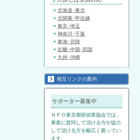
北海道･東北
北関東･甲信越
東京･埼玉
神奈川･千葉
東海･北陸
近畿･中国･四国
九州･沖縄
相互リンクの案内
サポーター募集中
ＮＰＯ東京都探偵業協会では、
事業に賛同して頂ける方や協力
して頂ける方を幅広く募ってい
ます。