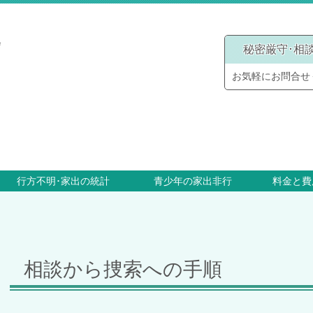
会
秘密厳守･相
お気軽にお問合せ
行方不明･家出の統計
青少年の家出非行
料金と費
相談から捜索への手順