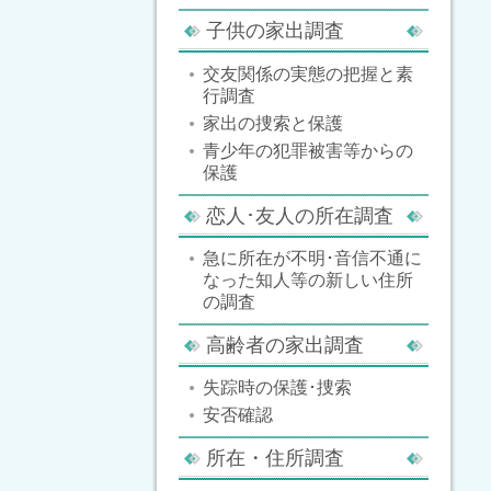
子供の家出調査
交友関係の実態の把握と素
行調査
家出の捜索と保護
青少年の犯罪被害等からの
保護
恋人･友人の所在調査
急に所在が不明･音信不通に
なった知人等の新しい住所
の調査
高齢者の家出調査
失踪時の保護･捜索
安否確認
所在・住所調査