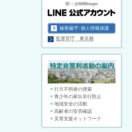
ID：@608fnnpn
秘密厳守･個人情報保護
監督官庁 東京都
行方不明者の捜索
青少年の家出非行防止
地域安全の活動
高齢者の安否確認
災害支援ネットワーク