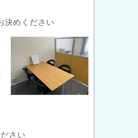
お決めください
り
合
す
決
ください