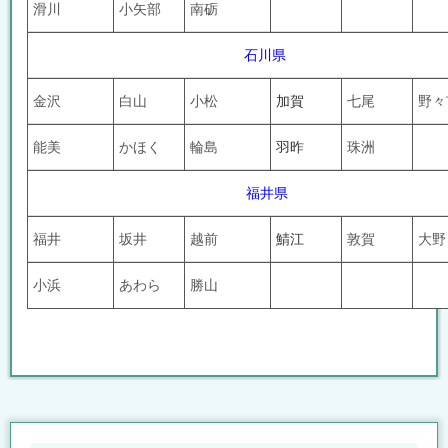
滑川
小矢部
南砺
石川県
金沢
白山
小松
加賀
七尾
野々
能美
かほく
輪島
羽昨
珠洲
福井県
福井
坂井
越前
鯖江
敦賀
大野
小浜
あわら
勝山