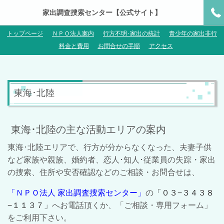
家出調査捜索センター【公式サイト】
トップページ
ＮＰＯ法人案内
行方不明･家出の統計
青少年の家出非行
料金と費用
お問合せの手順
アクセス
東海･北陸
東海･北陸の主な活動エリアの案内
東海･北陸エリアで、行方が分からなくなった、夫妻子供
など家族や親族、婚約者、恋人･知人･従業員の失踪・家出
の捜索、住所や安否確認などのご相談・お問合せは、
「ＮＰＯ法人 家出調査捜索センター」
の
「
０３−３４３８
−１１３７
」
へお電話頂くか、「ご相談・専用フォーム」
をご利用下さい。