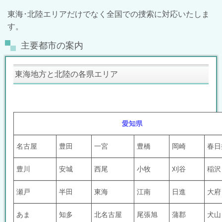
東海･北陸エリアだけでなく全国での捜索に対応いたしま
す。
主要都市の案内
東海地方と北陸の各県エリア
愛知県
名古屋
豊田
一宮
豊橋
岡崎
春日
豊川
安城
西尾
小牧
刈谷
稲沢
瀬戸
半田
東海
江南
日進
大府
あま
知多
北名古屋
尾張旭
蒲郡
犬山