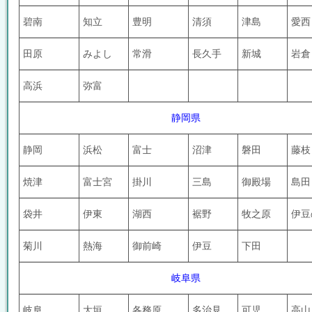
碧南
知立
豊明
清須
津島
愛西
田原
みよし
常滑
長久手
新城
岩倉
高浜
弥富
静岡県
静岡
浜松
富士
沼津
磐田
藤
焼津
富士宮
掛川
三島
御殿場
島
袋井
伊東
湖西
裾野
牧之原
伊豆
菊川
熱海
御前崎
伊豆
下田
岐阜県
岐阜
大垣
各務原
多治見
可児
高山