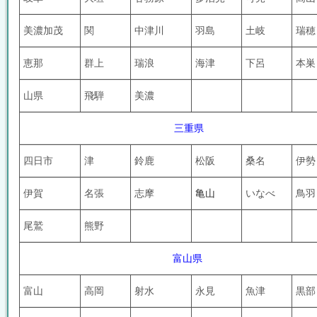
美濃加茂
関
中津川
羽島
土岐
瑞穂
恵那
群上
瑞浪
海津
下呂
本巣
山県
飛騨
美濃
三重県
四日市
津
鈴鹿
松阪
桑名
伊勢
伊賀
名張
志摩
亀山
いなべ
鳥
尾鷲
熊野
富山県
富山
高岡
射水
永見
魚津
黒部